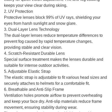
keeps your view clear during skiing.
2. UV Protection
Protective lenses block 99% of UV rays, shielding your
eyes from harsh sunlight and snow glare.
3. Dual-Layer Lens Technology
The dual-layer lenses reduce temperature differences to
prevent fog caused by rapid temperature changes,
providing stable and clear vision.
4. Scratch-Resistant Durable Lens
Special surface treatment makes the lenses durable and
suitable for intense outdoor activities.
5. Adjustable Elastic Strap
The elastic strap is adjustable to fit various head sizes and
securely attaches to helmets for a comfortable fit.
6. Breathable and Anti-Slip Frame
Ventilation holes promote airflow to prevent overheating
and keep your face dry. Anti-slip materials reduce frame
movement, ensuring stability during wear.