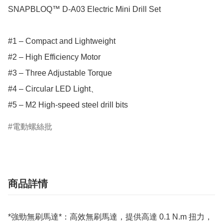
SNAPBLOQ™ D-A03 Electric Mini Drill Set

#1 – Compact and Lightweight

#2 – High Efficiency Motor 

#3 – Three Adjustable Torque

#4 – Circular LED Light、

#5 – M2 High-speed steel drill bits
電動螺絲批
商品詳情
*強勁無刷馬達*：高效無刷馬達，提供高達 0.1 N.m 扭力，