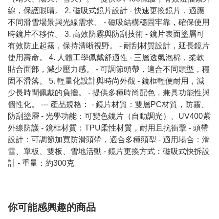
線，保護眼睛。 2. 磁吸式鏡片設計 - 快速更換鏡片，適應
不同滑雪場景與光線需求。 - 磁吸結構穩固牢靠，確保使用
時鏡片不移位。 3. 高效防霧與防刮技術 - 鏡片表面塗層可
有效防止起霧，保持清晰視野。 - 耐刮材質設計，延長鏡片
使用壽命。 4. 人體工學佩戴舒適性 - 三層透氣泡棉，柔軟
貼合面部，減少壓力感。 - 可調節頭帶，適合不同頭型，穩
固不滑落。 5. 輕量化設計與時尚外觀 - 鏡框輕便耐用，減
少長時間佩戴的負擔。 - 提供多種時尚配色，兼具功能性與
個性化。 --- 產品規格： - 鏡片材質：雙層PC材質，防霧、
防刮塗層 - 光學功能：可變色鏡片（自動調光）、UV400紫
外線防護 - 鏡框材質：TPU柔性材質，耐用且抗衝擊 - 頭帶
設計：可調節加寬防滑頭帶，適合多種頭型 - 適用場合：滑
雪、單板、雙板、雪地活動 - 鏡片更換方式：磁吸式快拆設
計 - 重量：約300克
你可能感興趣的商品